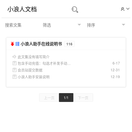
小浪人文档
小浪人助手在线说明书
116
此文集没有填写简介
6-17
包含手动充值：勾选才补发手动充值的订单 包含额外补发 取消后不包含手动补发
12-31
会员站提交数据
12-19
小浪人助手安装说明
1/1
上一页
下一页